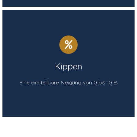
sehr wichtig ist.
gestärkt wird, was bei der täglichen Arbeit
engagieren, wodurch die Hinterhand
Vorhand und ermutigt das Pferd, sich zu
Kippen
Es ermöglicht die Erleichterung der
Eine einstellbare Neigung von 0 bis 10 %
Kippen