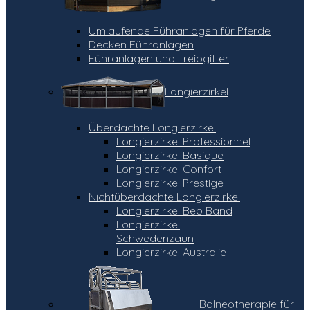
Umlaufende Führanlagen für Pferde
Decken Führanlagen
Führanlagen und Treibgitter
Longierzirkel
Überdachte Longierzirkel
Longierzirkel Professionnel
Longierzirkel Basique
Longierzirkel Confort
Longierzirkel Prestige
Nichtüberdachte Longierzirkel
Longierzirkel Beo Band
Longierzirkel
Schwedenzaun
Longierzirkel Australie
Balneotherapie für