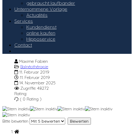
gebraucht laufbander
Unternommene Vorlage
Actualités
Services
Kundendienst
online kaufen
Hipposervice
Contact
Maxime Fabien
Balnéothérapie
11. Februar 2019
11. Februar 2019
14. November 2025
Zugriffe: 48272
Rating:
( 0 Rating )
Bitte bewerten