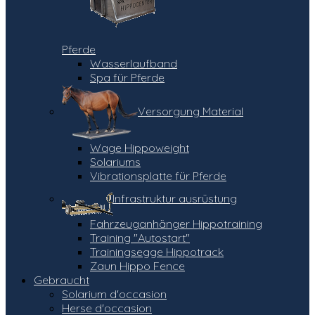
Pferde
Wasserlaufband
Spa für Pferde
Versorgung Material
Wage Hippoweight
Solariums
Vibrationsplatte für Pferde
Infrastruktur ausrüstung
Fahrzeuganhänger Hippotraining
Training "Autostart"
Trainingsegge Hippotrack
Zaun Hippo Fence
Gebraucht
Solarium d'occasion
Herse d'occasion