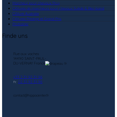
Marcheur pour chevaux Pro+
Clôtures de marcheurs pour chevaux Suède & Beo-band
Clôture Australie
Clôtures Prestige et Grand Prix
Protrainer
Finde uns
Rue aux vaches
14490 SAINT-PAUL-
DU-VERNAY France
+33 2 31 92 31 96
02 31 92 31 96
Fr:
contact@hippocenter.fr