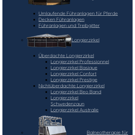
Umlaufende Führanlagen für Pferde
Decken Führanlagen
Führanlagen und Treibgitter
Longierzirkel
Überdachte Longierzirkel
Longierzirkel Professionnel
Longierzirkel Basique
Longierzirkel Confort
Longierzirkel Prestige
Nichtüberdachte Longierzirkel
Longierzirkel Beo Band
Longierzirkel
Schwedenzaun
Longierzirkel Australie
Balneotherapie für