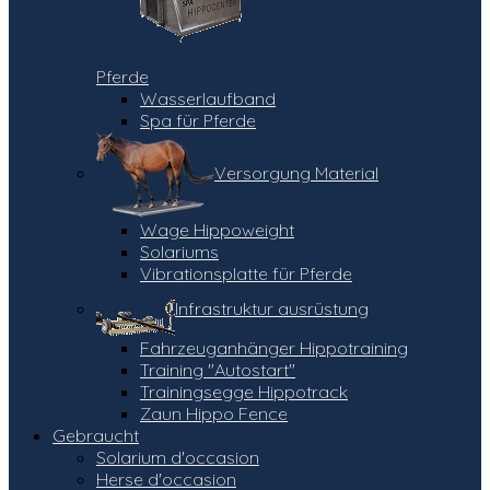
Pferde
Wasserlaufband
Spa für Pferde
Versorgung Material
Wage Hippoweight
Solariums
Vibrationsplatte für Pferde
Infrastruktur ausrüstung
Fahrzeuganhänger Hippotraining
Training "Autostart"
Trainingsegge Hippotrack
Zaun Hippo Fence
Gebraucht
Solarium d'occasion
Herse d'occasion