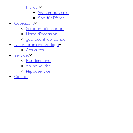
Pferde
Wasserlaufband
Spa für Pferde
Gebraucht
Solarium d'occasion
Herse d'occasion
gebraucht laufbander
Unternommene Vorlage
Actualités
Services
Kundendienst
online kaufen
Hipposervice
Contact