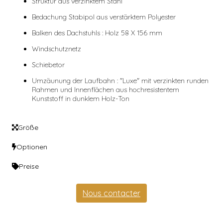
Struktur aus verzinktem Stahl
Bedachung Stabipol aus verstärktem Polyester
Balken des Dachstuhls : Holz 58 X 156 mm
Windschutznetz
Schiebetor
Umzäunung der Laufbahn : "Luxe" mit verzinkten runden
Rahmen und Innenflächen aus hochresistentem
Kunststoff in dunklem Holz-Ton
Größe
Optionen
Preise
Nous contacter