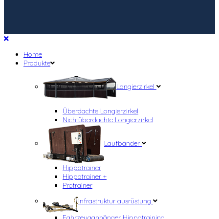
Home
Produkte
Longierzirkel
Überdachte Longierzirkel
Nichtüberdachte Longierzirkel
Laufbänder
Hippotrainer
Hippotrainer +
Protrainer
Infrastruktur ausrüstung
Fahrzeuganhänger Hippotraining