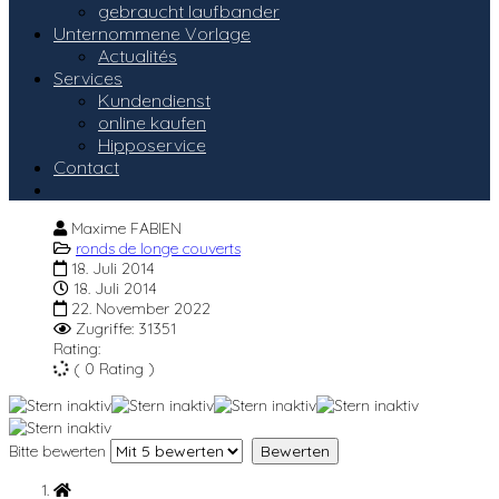
gebraucht laufbander
Unternommene Vorlage
Actualités
Services
Kundendienst
online kaufen
Hipposervice
Contact
Maxime FABIEN
ronds de longe couverts
18. Juli 2014
18. Juli 2014
22. November 2022
Zugriffe: 31351
Rating:
( 0 Rating )
Bitte bewerten