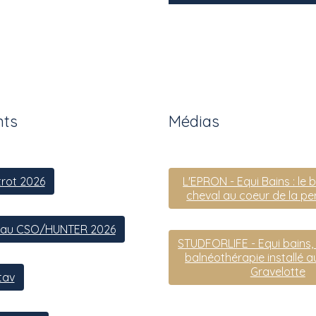
ts
Médias
trot 2026
L'EPRON - Equi Bains : le 
cheval au coeur de la p
eau CSO/HUNTER 2026
STUDFORLIFE - Equi bains, 
balnéothérapie installé 
Gravelotte
tav