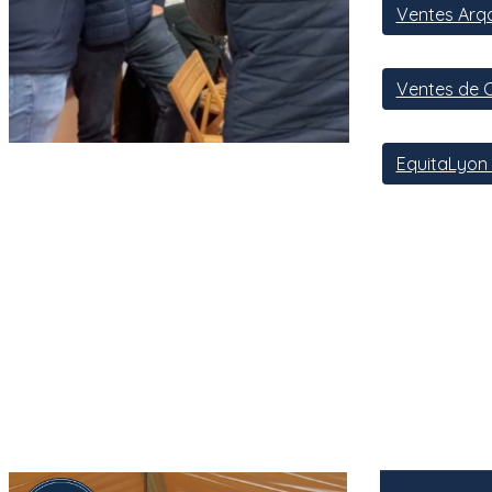
Ventes Arqa
Ventes de 
EquitaLyon