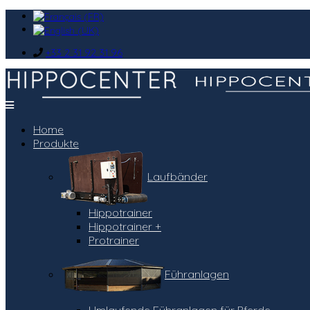
+33 2 31 92 31 96
Home
Produkte
Laufbänder
Hippotrainer
Hippotrainer +
Protrainer
Führanlagen
Umlaufende Führanlagen für Pferde