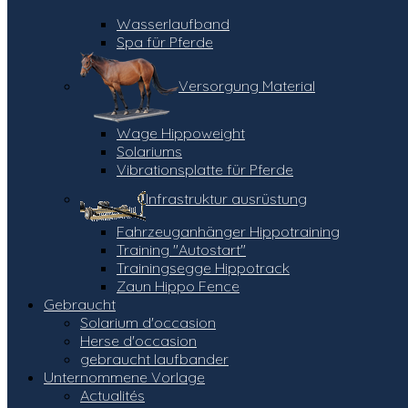
Wasserlaufband
Spa für Pferde
Versorgung Material
Wage Hippoweight
Solariums
Vibrationsplatte für Pferde
Infrastruktur ausrüstung
Fahrzeuganhänger Hippotraining
Training "Autostart"
Trainingsegge Hippotrack
Zaun Hippo Fence
Gebraucht
Solarium d'occasion
Herse d'occasion
gebraucht laufbander
Unternommene Vorlage
Actualités