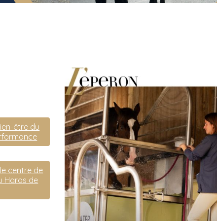
bien-être du
erformance
le centre de
au Haras de