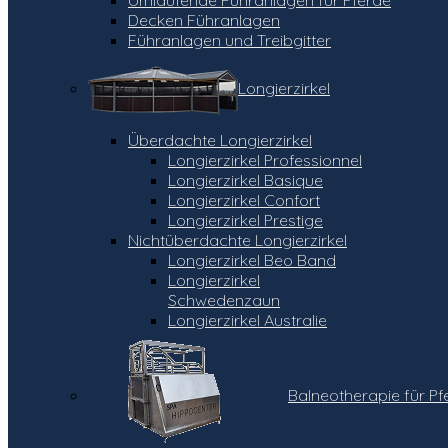
Decken Führanlagen
Führanlagen und Treibgitter
Longierzirkel
Überdachte Longierzirkel
Longierzirkel Professionnel
Longierzirkel Basique
Longierzirkel Confort
Longierzirkel Prestige
Nichtüberdachte Longierzirkel
Longierzirkel Beo Band
Longierzirkel
Schwedenzaun
Longierzirkel Australie
Balneotherapie für Pf