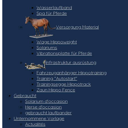
Wasserlaufband
Spa für Pferde
Versorgung Material
Wage Hippoweight
Solariums
Vibrationsplatte für Pferde
Infrastruktur ausrüstung
Fahrzeuganhänger Hippotraining
Training "Autostart"
Trainingsegge Hippotrack
Zaun Hippo Fence
Gebraucht
Solarium d'occasion
Herse d'occasion
gebraucht laufbander
Unternommene Vorlage
Actualités