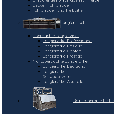
Decken Führanlagen
Führanlagen und Treibgitter
Longierzirkel
Überdachte Longierzirkel
Longierzirkel Professionnel
Longierzirkel Basique
Longierzirkel Confort
Longierzirkel Prestige
Nichtüberdachte Longierzirkel
Longierzirkel Beo Band
Longierzirkel
Schwedenzaun
Longierzirkel Australie
Balneotherapie für Pf