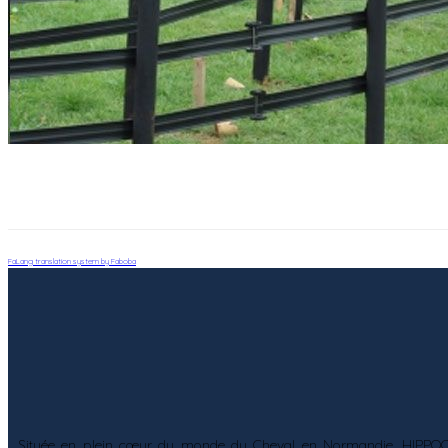
FaLang translation system by Faboba
Située en plein cœur du monde du Cheval en Normandie, HIPPOCENT