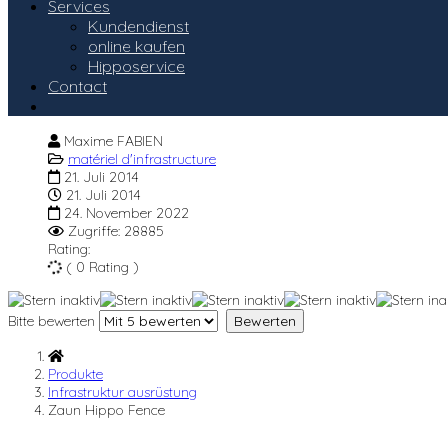
Services
Kundendienst
online kaufen
Hipposervice
Contact
Maxime FABIEN
matériel d'infrastructure
21. Juli 2014
21. Juli 2014
24. November 2022
Zugriffe: 28885
Rating:
( 0 Rating )
Bitte bewerten
Produkte
Infrastruktur ausrüstung
Zaun Hippo Fence