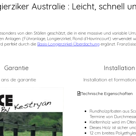
erziker Australie : Leicht, schnell un
onders von den Ställen geschätzt, die in eine massive und variable Umzä
 Anlagen (Führanlage, Longierzirkel, Rond d‘Havrincourt) verwendet wer
rd perfekt durch die
Basis-Longierzirkel-Überdachung
ergänzt. Französisc
Garantie
Installation
 ans de garantie
Installation et formatio
Technische Eigenschaften
Rundholzpfosten aus Sco
Termine von Durchmesse
Kiefernholz wird im Ofe
Dieses Holz ist sicher un
12 cm breites Polyethyle