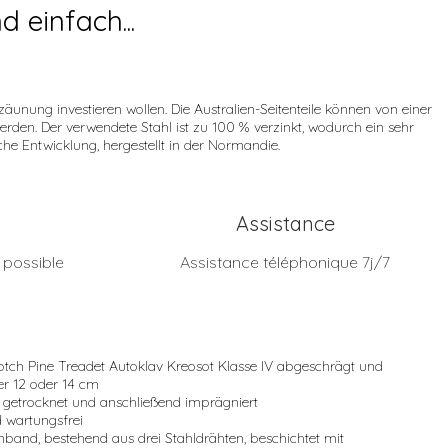
d einfach...
unung investieren wollen. Die Australien-Seitenteile können von einer
den. Der verwendete Stahl ist zu 100 % verzinkt, wodurch ein sehr
he Entwicklung, hergestellt in der Normandie.
Assistance
n possible
Assistance téléphonique 7j/7
tch Pine Treadet Autoklav Kreosot Klasse IV abgeschrägt und
r 12 oder 14 cm
n getrocknet und anschließend imprägniert
d wartungsfrei
nband, bestehend aus drei Stahldrähten, beschichtet mit