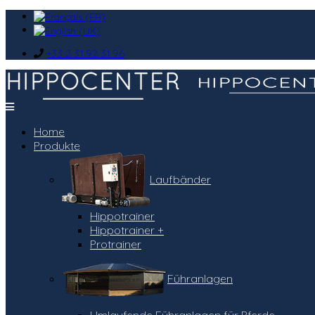
+33 2 31 92 31 96
Home
Produkte
Laufbänder
Hippotrainer
Hippotrainer +
Protrainer
Führanlagen
Umlaufende Führanlagen für Pferde