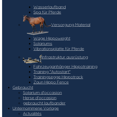
Wasserlaufband
Spa für Pferde
Versorgung Material
Wage Hippoweight
Solariums
Vibrationsplatte für Pferde
Infrastruktur ausrüstung
Fahrzeuganhänger Hippotraining
Training "Autostart"
Trainingsegge Hippotrack
Zaun Hippo Fence
Gebraucht
Solarium d'occasion
Herse d'occasion
gebraucht laufbander
Unternommene Vorlage
Actualités