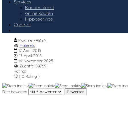
Services
Kundendienst
online kaufen
Hipposervice
Contact
Maxime FABIEN
Matériels
17. April 2015
17. April 2015
14. November 2025
Zugriffe: 88769
Rating:
( 0 Rating )
Bitte bewerten