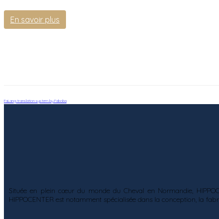
En savoir plus
FaLang translation system by Faboba
Située en plein cœur du monde du Cheval en Normandie, HIPPOCENT
HIPPOCENTER est notamment spécialisée dans la conception, la fabrica