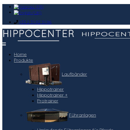
+33 2 31 92 31 96
Home
Produkte
Laufbänder
Hippotrainer
Hippotrainer +
Protrainer
Führanlagen
Umlaufende Führanlagen für Pferde