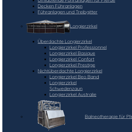
Decken Führanlagen
Führanlagen und Treibgitter
Longierzirkel
Überdachte Longierzirkel
Longierzirkel Professionnel
Longierzirkel Basique
Longierzirkel Confort
Longierzirkel Prestige
Nichtüberdachte Longierzirkel
Longierzirkel Beo Band
Longierzirkel
Schwedenzaun
Longierzirkel Australie
Balneotherapie für Pf