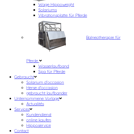
Wage Hippoweight
Solariums
Vibrationsplatte für Pferde
Balneotherapie für
Pferde
Wasserlaufband
Spa für Pferde
Gebraucht
Solarium d'occasion
Herse d'occasion
gebraucht laufbander
Unternommene Vorlage
Actualités
Services
Kundendienst
online kaufen
Hipposervice
Contact