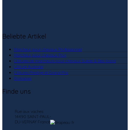
Beliebte Artikel
Marcheur pour chevaux Professionnel
Marcheur pour chevaux Pro+
Clôtures de marcheurs pour chevaux Suède & Beo-band
Clôture Australie
Clôtures Prestige et Grand Prix
Protrainer
Finde uns
Rue aux vaches
14490 SAINT-PAUL-
DU-VERNAY France