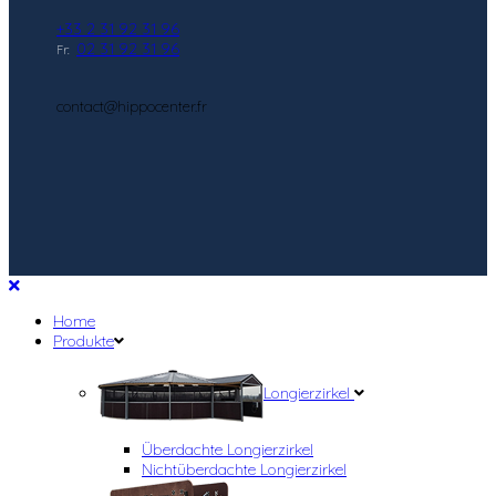
+33 2 31 92 31 96
02 31 92 31 96
Fr:
contact@hippocenter.fr
Home
Produkte
Longierzirkel
Überdachte Longierzirkel
Nichtüberdachte Longierzirkel