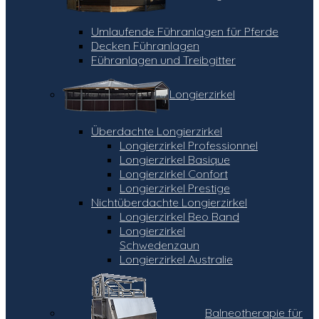
Umlaufende Führanlagen für Pferde
Decken Führanlagen
Führanlagen und Treibgitter
Longierzirkel
Überdachte Longierzirkel
Longierzirkel Professionnel
Longierzirkel Basique
Longierzirkel Confort
Longierzirkel Prestige
Nichtüberdachte Longierzirkel
Longierzirkel Beo Band
Longierzirkel
Schwedenzaun
Longierzirkel Australie
Balneotherapie für