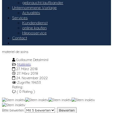
gebraucht laufbander
Unternommene Vorlage
Actualités
Services
Kundendienst
online kaufen
Hipposervice
Contact
materiel de soins
Guillaume Detalminil
Matériels
27. März 2018
27. März 2018
24. November 2022
Zugriffe: 19653
Rating:
( 0 Rating )
Bitte bewerten