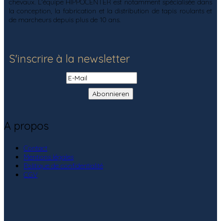
chevaux. L'équipe HIPPOCENTER est notamment spécialisée dans
la conception, la fabrication et la distribution de tapis roulants et
de marcheurs depuis plus de 10 ans.
S'inscrire à la newsletter
A propos
Contact
Mentions légales
Politique de confidentialité
CGV