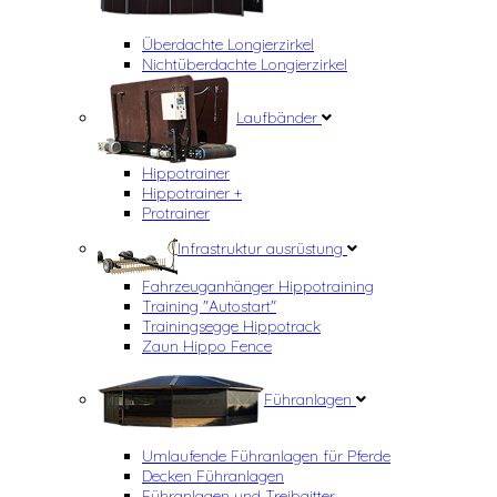
Überdachte Longierzirkel
Nichtüberdachte Longierzirkel
Laufbänder
Hippotrainer
Hippotrainer +
Protrainer
Infrastruktur ausrüstung
Fahrzeuganhänger Hippotraining
Training "Autostart"
Trainingsegge Hippotrack
Zaun Hippo Fence
Führanlagen
Umlaufende Führanlagen für Pferde
Decken Führanlagen
Führanlagen und Treibgitter