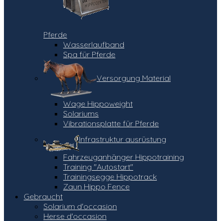
Pferde
Wasserlaufband
Spa für Pferde
Versorgung Material
Wage Hippoweight
Solariums
Vibrationsplatte für Pferde
Infrastruktur ausrüstung
Fahrzeuganhänger Hippotraining
Training "Autostart"
Trainingsegge Hippotrack
Zaun Hippo Fence
Gebraucht
Solarium d'occasion
Herse d'occasion