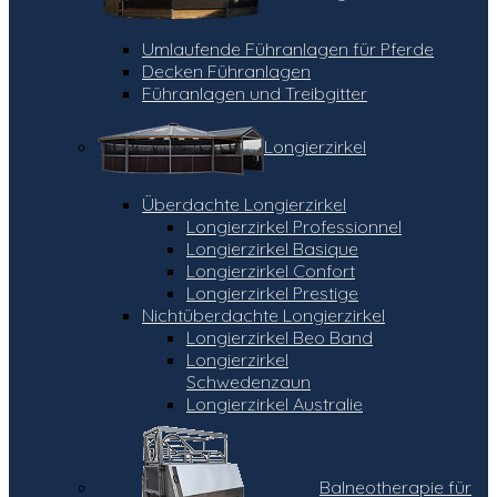
Umlaufende Führanlagen für Pferde
Decken Führanlagen
Führanlagen und Treibgitter
Longierzirkel
Überdachte Longierzirkel
Longierzirkel Professionnel
Longierzirkel Basique
Longierzirkel Confort
Longierzirkel Prestige
Nichtüberdachte Longierzirkel
Longierzirkel Beo Band
Longierzirkel
Schwedenzaun
Longierzirkel Australie
Balneotherapie für