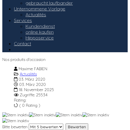
gebraucht laufbander
Unternommene Vorlage
Actualités
Services
Kundendienst
online kaufen
Hipposervice
Contact
Nos produits d'occasion
Maxime FABIEN
Actualités
03. März 2020
03. März 2020
18. November 2025
Zugriffe: 25534
Rating:
( 0 Rating )
Bitte bewerten