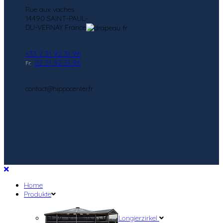
Rue aux vaches
14490 SAINT-PAUL-
DU-VERNAY France
+33 2 31 92 31 96
02 31 92 31 96
Fr:
contact@hippocenter.fr
Home
Produkte
Longierzirkel