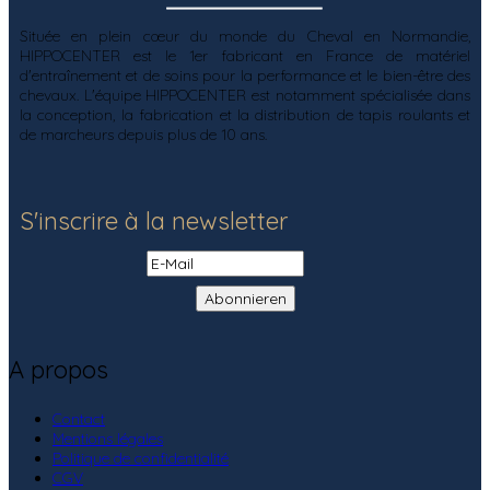
Située en plein cœur du monde du Cheval en Normandie,
HIPPOCENTER est le 1er fabricant en France de matériel
d'entraînement et de soins pour la performance et le bien-être des
chevaux. L'équipe HIPPOCENTER est notamment spécialisée dans
la conception, la fabrication et la distribution de tapis roulants et
de marcheurs depuis plus de 10 ans.
S'inscrire à la newsletter
A propos
Contact
Mentions légales
Politique de confidentialité
CGV