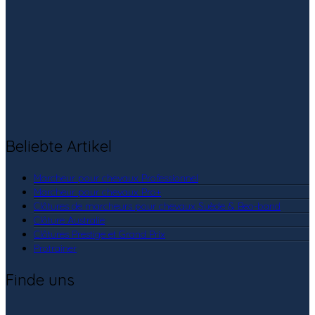
Beliebte Artikel
Marcheur pour chevaux Professionnel
Marcheur pour chevaux Pro+
Clôtures de marcheurs pour chevaux Suède & Beo-band
Clôture Australie
Clôtures Prestige et Grand Prix
Protrainer
Finde uns