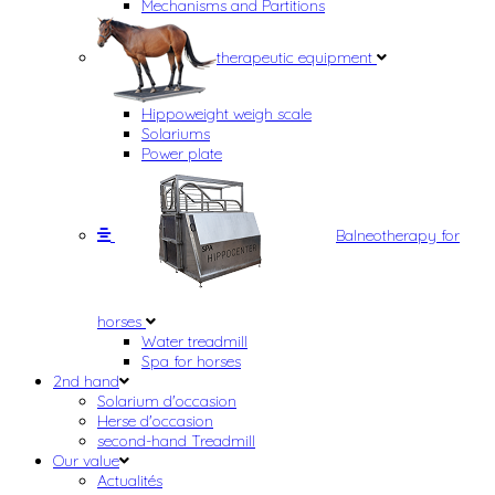
Mechanisms and Partitions
therapeutic equipment
Hippoweight weigh scale
Solariums
Power plate
Balneotherapy for
horses
Water treadmill
Spa for horses
2nd hand
Solarium d'occasion
Herse d'occasion
second-hand Treadmill
Our value
Actualités