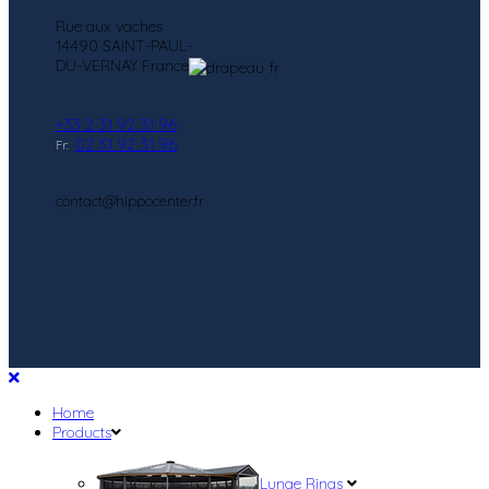
Rue aux vaches
14490 SAINT-PAUL-
DU-VERNAY France
+33 2 31 92 31 96
02 31 92 31 96
Fr:
contact@hippocenter.fr
Home
Products
Lunge Rings