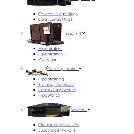
Covered Lunge Rings
Open Lunge Rings
Treadmill
Hippotrainer
Hippotrainer +
Protrainer
Yard Equipment
Hippotraining
Training "Autostart"
Harrow Hippocenter
Hippofence
Walkers
Circular horse walkers
Suspended Walkers