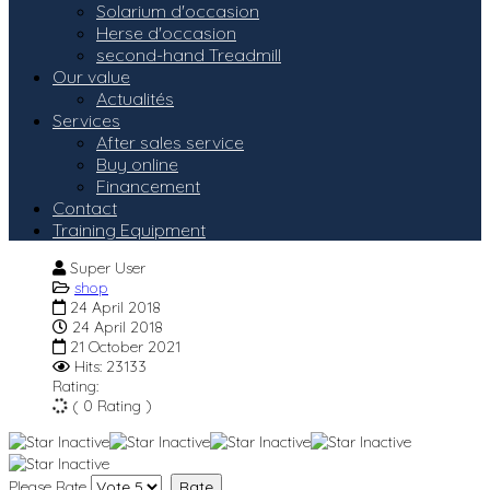
Solarium d'occasion
Herse d'occasion
second-hand Treadmill
Our value
Actualités
Services
After sales service
Buy online
Financement
Contact
Training Equipment
Super User
shop
24 April 2018
24 April 2018
21 October 2021
Hits: 23133
Rating:
( 0 Rating )
Please Rate