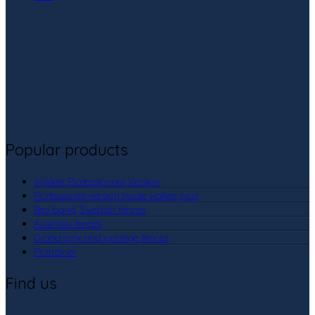
Popular products
Walker Professionnal Version
Professional version horse walker plus
Beo band, Swedish fences
Australia fences
Grand-prix and prestige fences
Protrainer
Find us