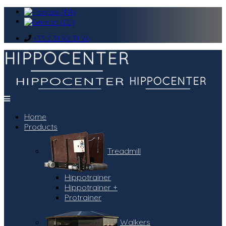
+33 2 31 92 31 96
Home
Products
Treadmill
Hippotrainer
Hippotrainer +
Protrainer
Walkers