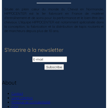
Située en plein cœur du monde du Cheval en Normandie,
HIPPOCENTER est le 1er fabricant en France de matériel
d'entraînement et de soins pour la performance et le bien-être des
chevaux. L'équipe HIPPOCENTER est notamment spécialisée dans
la conception, la fabrication et la distribution de tapis roulants et
de marcheurs depuis plus de 10 ans.
S'inscrire à la newsletter
About
Contact
Legal mention
Politique de confidentialité
CGV