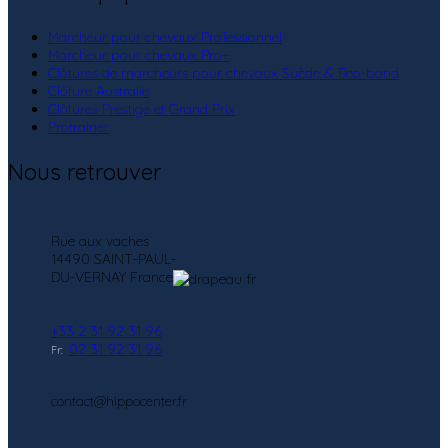
Marcheur pour chevaux Professionnel
Marcheur pour chevaux Pro+
Clôtures de marcheurs pour chevaux Suède & Beo-band
Clôture Australie
Clôtures Prestige et Grand Prix
Protrainer
Nous retrouver
Rue aux vaches
14490 SAINT-PAUL-
DU-VERNAY France
+33 2 31 92 31 96
02 31 92 31 96
Fr:
contact@hippocenter.fr