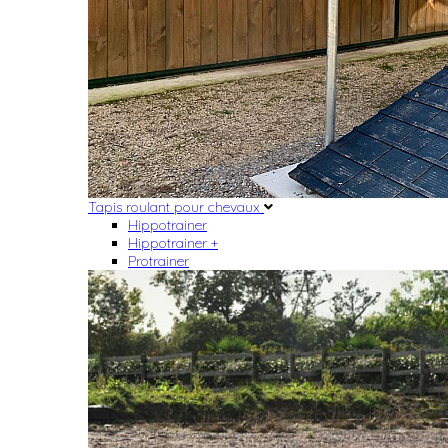
Tapis roulant pour chevaux
Hippotrainer
Hippotrainer +
Protrainer