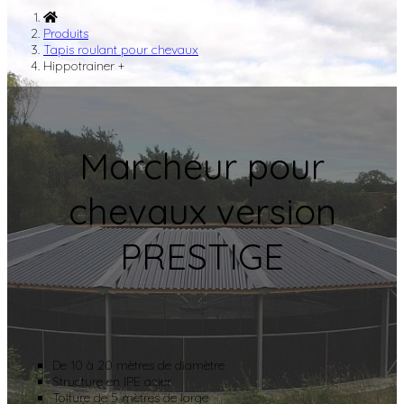
Produits
Tapis roulant pour chevaux
Hippotrainer +
Marcheur pour
chevaux version
PRESTIGE
De 10 à 20 mètres de diamètre
Structure en IPE acier
Toiture de 5 mètres de large