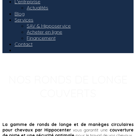
L'entreprise
Actualités
Blog
Services
SAV & Hipposervice
Acheter en ligne
Financement
Contact
NOS RONDS DE LONGE
COUVERTS
La gamme de ronds de longe et de manèges circulaires
pour chevaux par Hippocenter
vous garantit une
couverture
de piste et une sécurité optimale
pour le travail de vos chevaux.