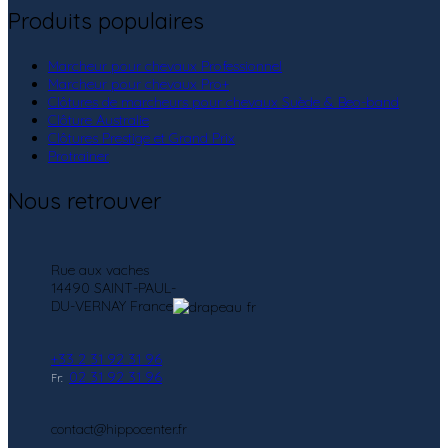
Produits populaires
Marcheur pour chevaux Professionnel
Marcheur pour chevaux Pro+
Clôtures de marcheurs pour chevaux Suède & Beo-band
Clôture Australie
Clôtures Prestige et Grand Prix
Protrainer
Nous retrouver
Rue aux vaches
14490 SAINT-PAUL-
DU-VERNAY France
+33 2 31 92 31 96
02 31 92 31 96
Fr:
contact@hippocenter.fr