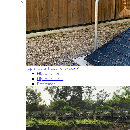
Tapis roulant pour chevaux
Hippotrainer
Hippotrainer +
Protrainer