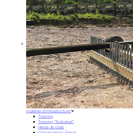
matériel d'infrastructure
Training
Training "Autostart"
Herse de piste
Cloture Hippo Fence