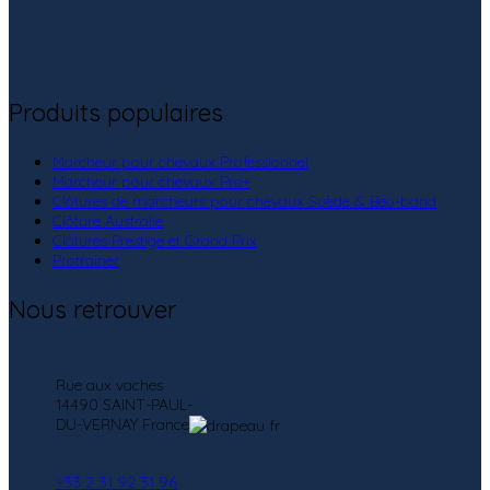
Produits populaires
Marcheur pour chevaux Professionnel
Marcheur pour chevaux Pro+
Clôtures de marcheurs pour chevaux Suède & Beo-band
Clôture Australie
Clôtures Prestige et Grand Prix
Protrainer
Nous retrouver
Rue aux vaches
14490 SAINT-PAUL-
DU-VERNAY France
+33 2 31 92 31 96