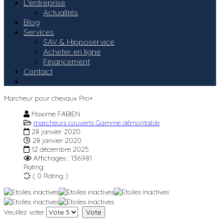
L'entreprise
Actualités
Blog
Services
SAV & Hipposervice
Acheter en ligne
Financement
Contact
Marcheur pour chevaux Pro+
Maxime FABIEN
marcheurs couverts Gamme démontable
28 janvier 2020
28 janvier 2020
12 décembre 2025
Affichages : 136981
Rating:
( 0 Rating )
Veuillez voter