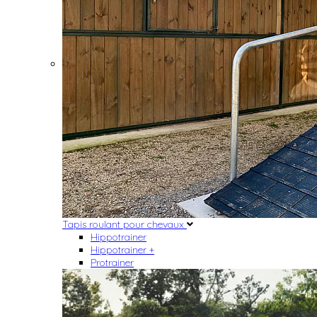
Tapis roulant pour chevaux
Hippotrainer
Hippotrainer +
Protrainer