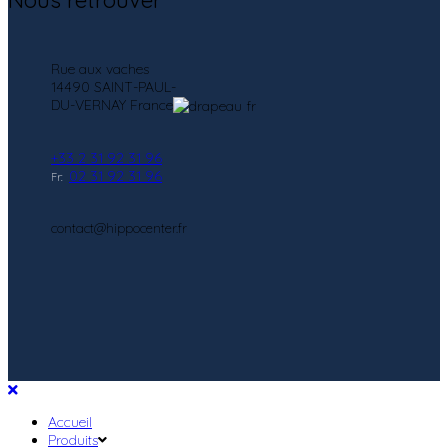
Rue aux vaches
14490 SAINT-PAUL-
DU-VERNAY France
+33 2 31 92 31 96
02 31 92 31 96
Fr:
contact@hippocenter.fr
Accueil
Produits