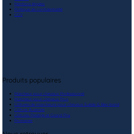
Mentions légales
Politique de confidentialité
CGV
Produits populaires
Marcheur pour chevaux Professionnel
Marcheur pour chevaux Pro+
Clôtures de marcheurs pour chevaux Suède & Beo-band
Clôture Australie
Clôtures Prestige et Grand Prix
Protrainer
Nous retrouver