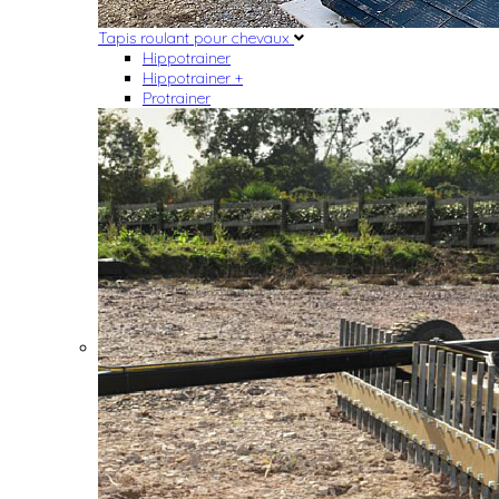
Tapis roulant pour chevaux
Hippotrainer
Hippotrainer +
Protrainer