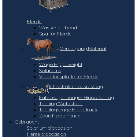
Pferde
Wasserlaufband
Spa für Pferde
Versorgung Material
Wage Hippoweight
Solariums
Vibrationsplatte für Pferde
Infrastruktur ausrüstung
Fahrzeuganhänger Hippotraining
Training "Autostart"
Trainingsegge Hippotrack
Zaun Hippo Fence
Gebraucht
Solarium d'occasion
Herse d'occasion