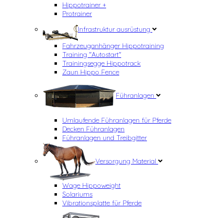
Hippotrainer +
Protrainer
Infrastruktur ausrüstung
Fahrzeuganhänger Hippotraining
Training "Autostart"
Trainingsegge Hippotrack
Zaun Hippo Fence
Führanlagen
Umlaufende Führanlagen für Pferde
Decken Führanlagen
Führanlagen und Treibgitter
Versorgung Material
Wage Hippoweight
Solariums
Vibrationsplatte für Pferde