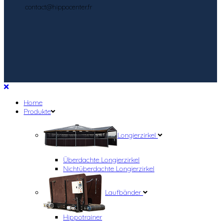
contact@hippocenter.fr
Home
Produkte
Longierzirkel
Überdachte Longierzirkel
Nichtüberdachte Longierzirkel
Laufbänder
Hippotrainer