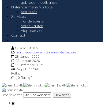
gebraucht laufbander
Unternommene Vorlage
Actualités
Services
Kundendienst
online kaufen
Hipposervice
Contact
Maxime FABIEN
marcheurs couverts Gamme démontable
28. Januar 2020
28. Januar 2020
12. Dezember 2025
Zugriffe: 137083
Rating:
( 0 Rating )
Bitte bewerten