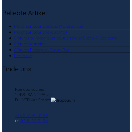
Beliebte Artikel
Marcheur pour chevaux Professionnel
Marcheur pour chevaux Pro+
Clôtures de marcheurs pour chevaux Suède & Beo-band
Clôture Australie
Clôtures Prestige et Grand Prix
Protrainer
Finde uns
Rue aux vaches
14490 SAINT-PAUL-
DU-VERNAY France
+33 2 31 92 31 96
02 31 92 31 96
Fr: