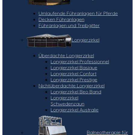
Umlaufende Führanlagen für Pferde
Decken Führanlagen
Führanlagen und Treibgitter
Longierzirkel
Überdachte Longierzirkel
Longierzirkel Professionnel
Longierzirkel Basique
Longierzirkel Confort
Longierzirkel Prestige
Nichtüberdachte Longierzirkel
Longierzirkel Beo Band
Longierzirkel
Schwedenzaun
Longierzirkel Australie
Balneotherapie für